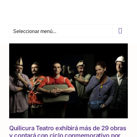
Skip
to
content
Seleccionar menú...
Quilicura Teatro exhibirá más de 29 obras
y contará con ciclo conmemorativo por