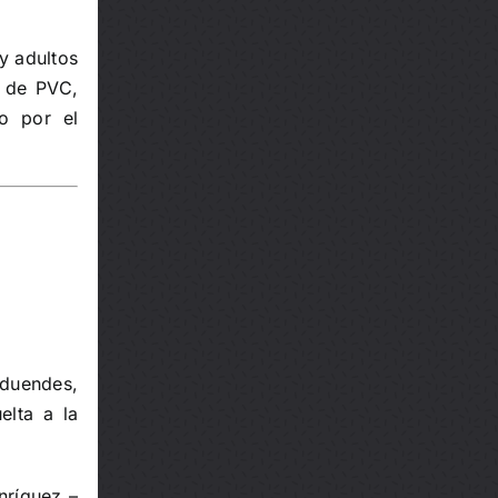
 y adultos
 de PVC,
to por el
 duendes,
elta a la
nríquez –