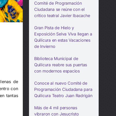
Comité de Programación
Ciudadana se reúne con el
crítico teatral Javier Ibacache
Gran Pista de Hielo y
Exposición Selva Viva llegan a
Quilicura en estas Vacaciones
de Invierno
Biblioteca Municipal de
Quilicura reabre sus puertas
con modernos espacios
llenas de
Conoce al nuevo Comité de
entro con
Programación Ciudadana para
en tantas
Quilicura Teatro Juan Radrigán
Más de 4 mil personas
vibraron con Jesucristo