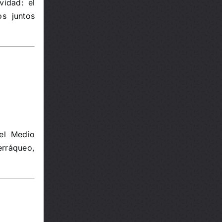
vidad: el
os juntos
el Medio
erráqueo,