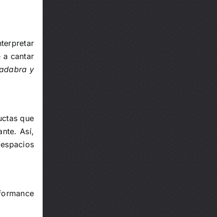
nterpretar
 a cantar
cadabra y
uctas que
nte. Así,
 espacios
rformance