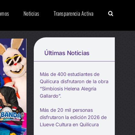
Somos
Noticias
Transparencia Activa
Últimas Noticias
Más de 400 estudiantes de
Quilicura disfrutaron de la obra
“Simbiosis Helena Alegría
Gallardo”.
Más de 20 mil personas
disfrutaron la edición 2026 de
Llueve Cultura en Quilicura