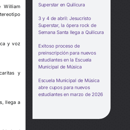
Superstar en Quilicura
 William
stereotipo
3 y 4 de abril: Jesucristo
Superstar, la ópera rock de
Semana Santa llega a Quilicura
ica y voz
Exitoso proceso de
preinscripción para nuevos
estudiantes en la Escuela
Municipal de Música
caritas y
Escuela Municipal de Música
abre cupos para nuevos
estudiantes en marzo de 2026
, llega a