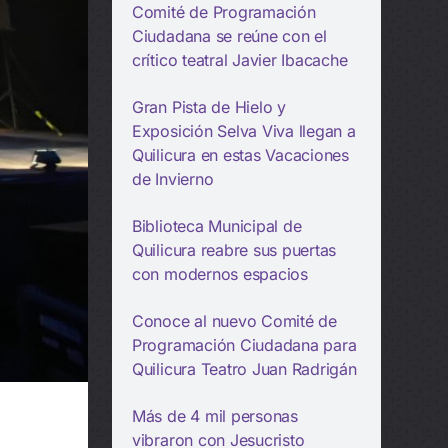
Comité de Programación
Ciudadana se reúne con el
crítico teatral Javier Ibacache
Gran Pista de Hielo y
Exposición Selva Viva llegan a
Quilicura en estas Vacaciones
de Invierno
Biblioteca Municipal de
Quilicura reabre sus puertas
con modernos espacios
Conoce al nuevo Comité de
Programación Ciudadana para
Quilicura Teatro Juan Radrigán
Más de 4 mil personas
vibraron con Jesucristo