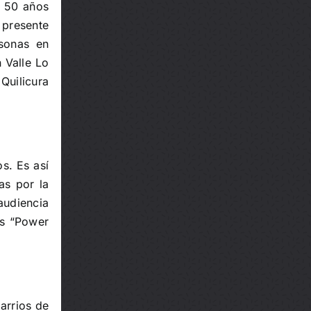
s 50 años
 presente
rsonas en
n Valle Lo
Quilicura
s. Es así
as por la
audiencia
os “Power
barrios de