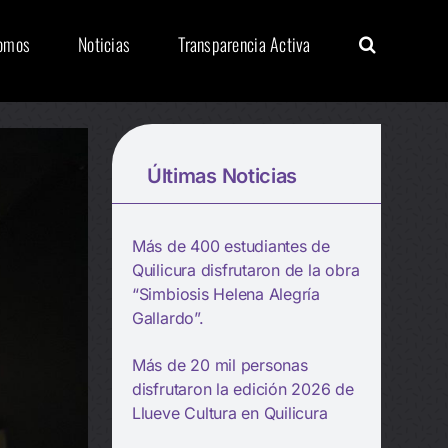
Somos
Noticias
Transparencia Activa
Últimas Noticias
Más de 400 estudiantes de
Quilicura disfrutaron de la obra
“Simbiosis Helena Alegría
Gallardo”.
Más de 20 mil personas
disfrutaron la edición 2026 de
Llueve Cultura en Quilicura