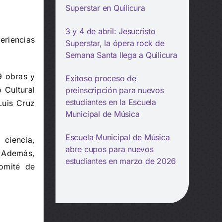
Superstar en Quilicura
3 y 4 de abril: Jesucristo
eriencias
Superstar, la ópera rock de
Semana Santa llega a Quilicura
9 obras y
Exitoso proceso de
 Cultural
preinscripción para nuevos
estudiantes en la Escuela
Luis Cruz
Municipal de Música
Escuela Municipal de Música
 ciencia,
abre cupos para nuevos
. Además,
estudiantes en marzo de 2026
Comité de