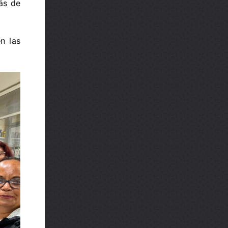
ás de
n las