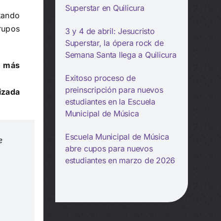
Superstar en Quilicura
itando
rupos
3 y 4 de abril: Jesucristo
Superstar, la ópera rock de
Semana Santa llega a Quilicura
s más
Exitoso proceso de
preinscripción para nuevos
izada
estudiantes en la Escuela
Municipal de Música
Escuela Municipal de Música
e
abre cupos para nuevos
estudiantes en marzo de 2026