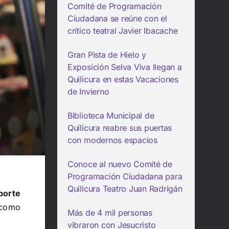
Comité de Programación
Ciudadana se reúne con el
crítico teatral Javier Ibacache
Gran Pista de Hielo y
Exposición Selva Viva llegan a
Quilicura en estas Vacaciones
de Invierno
Biblioteca Municipal de
Quilicura reabre sus puertas
con modernos espacios
Conoce al nuevo Comité de
Programación Ciudadana para
Quilicura Teatro Juan Radrigán
porte
 como
Más de 4 mil personas
vibraron con Jesucristo