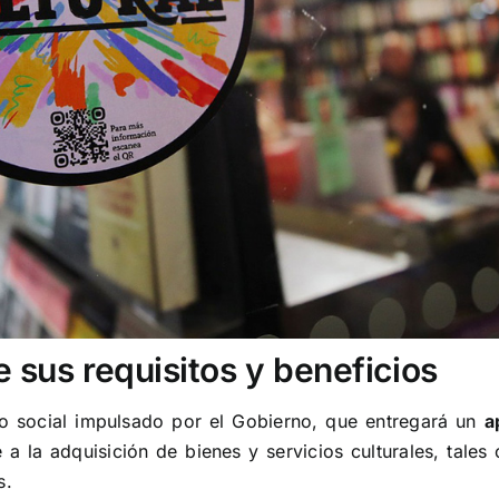
 sus requisitos y beneficios
o social impulsado por el Gobierno, que entregará un
a
a la adquisición de bienes y servicios culturales, tales
s.