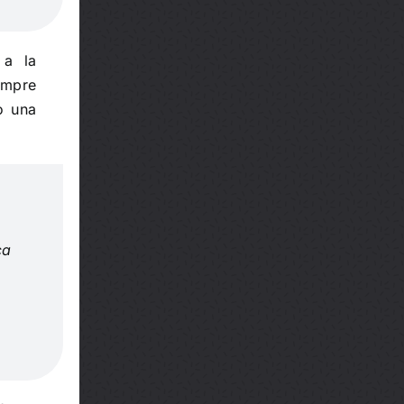
 a la
empre
o una
o
ca