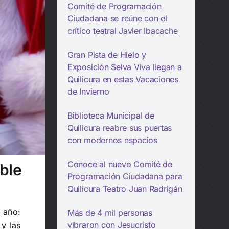
Comité de Programación
Ciudadana se reúne con el
crítico teatral Javier Ibacache
Gran Pista de Hielo y
Exposición Selva Viva llegan a
Quilicura en estas Vacaciones
de Invierno
Biblioteca Municipal de
Quilicura reabre sus puertas
con modernos espacios
Conoce al nuevo Comité de
ble
Programación Ciudadana para
Quilicura Teatro Juan Radrigán
 año:
Más de 4 mil personas
vibraron con Jesucristo
 y las