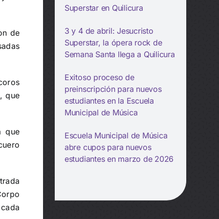
Superstar en Quilicura
3 y 4 de abril: Jesucristo
ron de
Superstar, la ópera rock de
sadas
Semana Santa llega a Quilicura
Exitoso proceso de
coros
preinscripción para nuevos
l, que
estudiantes en la Escuela
Municipal de Música
a que
Escuela Municipal de Música
scuero
abre cupos para nuevos
estudiantes en marzo de 2026
trada
Corpo
e cada