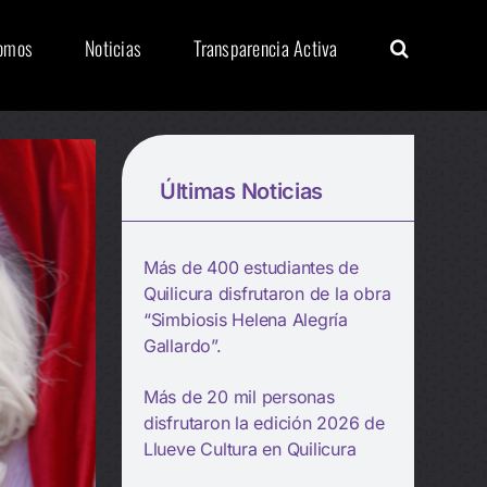
Somos
Noticias
Transparencia Activa
Últimas Noticias
Más de 400 estudiantes de
Quilicura disfrutaron de la obra
“Simbiosis Helena Alegría
Gallardo”.
Más de 20 mil personas
disfrutaron la edición 2026 de
Llueve Cultura en Quilicura