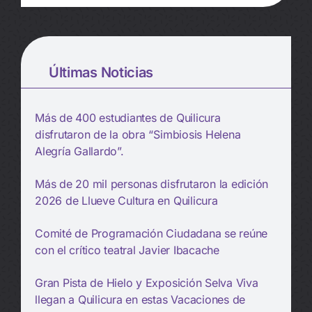
Últimas Noticias
Más de 400 estudiantes de Quilicura
disfrutaron de la obra “Simbiosis Helena
Alegría Gallardo”.
Más de 20 mil personas disfrutaron la edición
2026 de Llueve Cultura en Quilicura
Comité de Programación Ciudadana se reúne
con el crítico teatral Javier Ibacache
Gran Pista de Hielo y Exposición Selva Viva
llegan a Quilicura en estas Vacaciones de