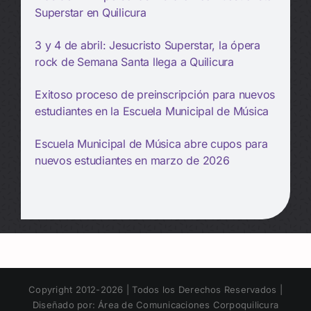
Superstar en Quilicura
3 y 4 de abril: Jesucristo Superstar, la ópera
rock de Semana Santa llega a Quilicura
Exitoso proceso de preinscripción para nuevos
estudiantes en la Escuela Municipal de Música
Escuela Municipal de Música abre cupos para
nuevos estudiantes en marzo de 2026
Copyright 2012-2026 | Todos los Derechos Reservados |
Diseñado por: Área de Comunicaciones Corpoquilicura