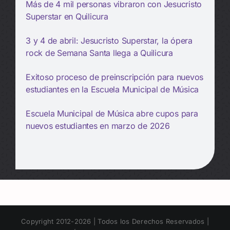
Más de 4 mil personas vibraron con Jesucristo
Superstar en Quilicura
3 y 4 de abril: Jesucristo Superstar, la ópera
rock de Semana Santa llega a Quilicura
Exitoso proceso de preinscripción para nuevos
estudiantes en la Escuela Municipal de Música
Escuela Municipal de Música abre cupos para
nuevos estudiantes en marzo de 2026
Copyright 2012-2026 | Todos los Derechos Reservados |