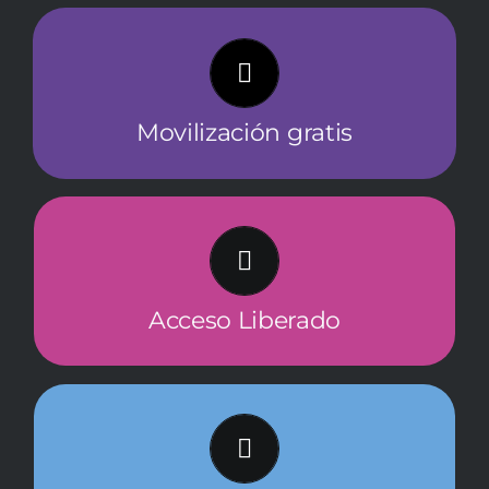
Para cada salida a los espectáculos fuera
de la comuna, se considera el traslado
desde y hasta sus casas en Quilicura.
Movilización gratis
Desde abril a noviembre, el Comité evalúa
más de 30 obras, en diferentes salas de
teatro de Santiago.
Acceso Liberado
Además de ser parte de las conversaciones
con los programadores, el Comité recibe
clases de formación y apreciación artística.