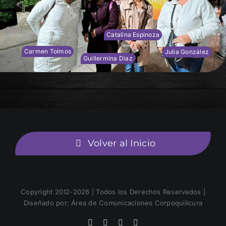
Catalina Espinoza
Carmen Tolmos
Julia González
Guillermina Díaz
Volver al Inicio
Copyright 2012-2026 | Todos los Derechos Reservados |
Diseñado por: Área de Comunicaciones Corpoquilicura
Instagram
Facebook
Tiktok
YouTube